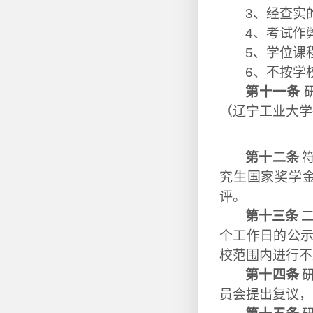
3
、经查实
4
、考试作
5
、学位课
6
、不按学
第十一条
（辽宁工业大学
第十二条
究生国家奖学
评。
第十三条
个工作日的公
校范围内进行不
第十四条
员会提出复议，