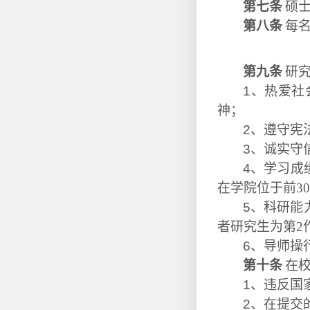
第七条
硕
第八条
每
第九条
研
1
、热爱社
神；
2
、遵守宪
3
、诚实守
4
、学习成
在学院位于前3
5
、
科研能
者研究生为第2
6
、导师操
第十条
在
1
、违反国
2
、在提交