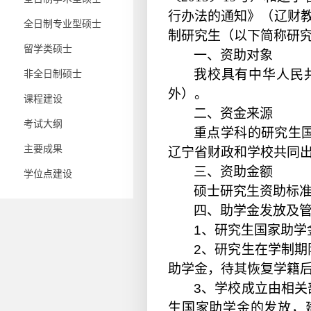
行办法的通知》（辽财教
全日制专业型硕士
制研究生（以下简称研
留学类硕士
一、资助对象
我校具有
中华人民
非全日制硕士
外）。
课程建设
二、资金来源
考试大纲
重点学科的研究生
主要成果
辽宁省财政和学校共同
三、资助金额
学位点建设
硕士研究生
资助标准
四、助学金发放及
1
、
研究生
国家助学
2
、
研究生在学制期
助学金
，待其恢复学籍
3
、
学校成立由相关
生国家助学金的发放，